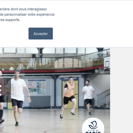
res entreprises
S'inscrire
Se connecter
Aide
manière dont vous interagissez
 de personnaliser votre expérience
tres supports.
Accepter
E