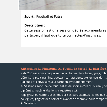
Sport :
Football et Futsal
Description :
Cette session est une session dédiée aux membres Al
particper, il faut que tu te connectes/t'inscrives.
AllSessions, La Plateforme Qui Facilite Le Sport Et Le Bien-Être
+ de 250 sessions chaque semaine : badminton, futsal, yoga, pilat
défense, circuit-training, bootcamp, massages, atelier nutrition .
ludiques et conviviales à la carte ou avec abonnement.
AllSessions s’occupe de tout : salles de sport à côté du bureau, c
diplômés, matériel (ballons, raquettes etc).
Rejoignez les nombreuses entreprises participantes : faites du s
collègues, gagnez des points et avancez ensemble pour remporte
AllSessions.