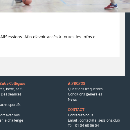
lSessions. Afin d'avoir accès à toutes les infos et
 Entre Collègues
À PROPOS
es, boxe, self-
Questions fréquentes
.. Des séances
Conditions genérales
News
oachs sportifs
CONTACT
port avec vos
Contactez-nous
r le challenge
Email : contact@allsessions.club
Tél : 01 84 60 06 04